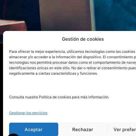
Gestión de cookies
Para ofrecer la mejor experiencia, utilizamos tecnologías como las cookies
almacenar y/o acceder a la información del dispositivo. El consentimiento 
tecnologías nos permitirá procesar datos como el comportamiento de nave
La ed
identificaciones únicas en este sitio. No dar o retirar el consentimiento pue
negativamente a ciertas características y funciones.
Publica tu libro con el sello
Publica
pionero de autoedición
Grupo 
Consulta nuestra Política de cookies para más información.
La Edi
911 413 306
Servic
Gestionar los servicios
622 843 306
Distri
info@puntorojolibros.com
Tarifa
Aceptar
Rechazar
Ver prefe