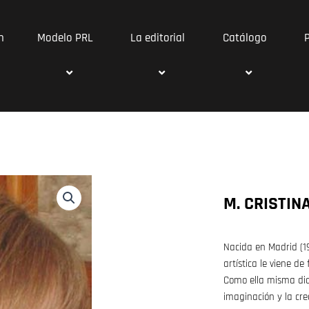
n
Modelo PRL
La editorial
Catálogo
M. CRISTIN
Nacida en Madrid (19
artística le viene de 
Como ella misma dice
imaginación y la cr