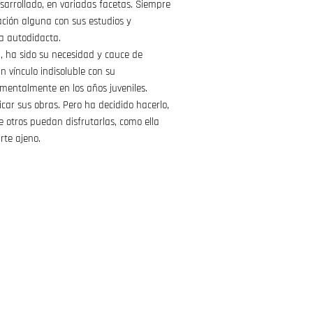
esarrollado, en variadas facetas. Siempre
lación alguna con sus estudios y
ma autodidacta.
al, ha sido su necesidad y cauce de
n vínculo indisoluble con su
mentalmente en los años juveniles.
car sus obras. Pero ha decidido hacerlo,
 otros puedan disfrutarlas, como ella
rte ajeno.