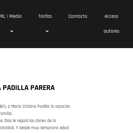
PRL | Media
Tarifas
Contacto
Acceso
autores
A PADILLA PARERA
61), a María Cristina Padilla la vocación
familia.
, Dios le regaló los dones de la
eatividad. Y desde muy temprana edad