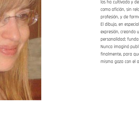
los ha cultivado y d
como afición, sin re
profesión, y de for
El dibujo, en especi
expresión, creando u
personalidad; funda
Nunca imaginó publi
finalmente, para que
misma goza con el a