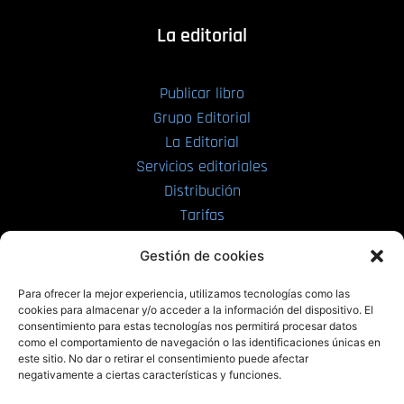
La editorial
Publicar libro
Grupo Editorial
La Editorial
Servicios editoriales
Distribución
Tarifas
Enviar manuscrito
Gestión de cookies
PRL | Media
Para ofrecer la mejor experiencia, utilizamos tecnologías como las
cookies para almacenar y/o acceder a la información del dispositivo. El
consentimiento para estas tecnologías nos permitirá procesar datos
PRL | Films
como el comportamiento de navegación o las identificaciones únicas en
PRL | Play
este sitio. No dar o retirar el consentimiento puede afectar
negativamente a ciertas características y funciones.
PRL | LAB