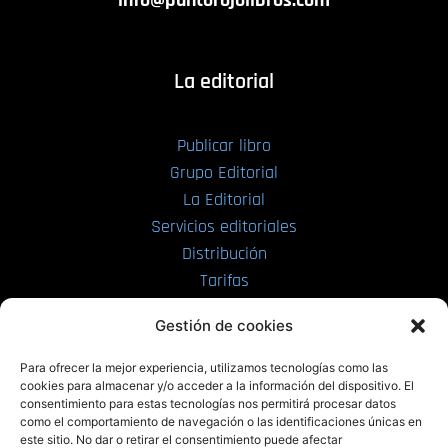
info@puntorojolibros.com
La editorial
Publicar libro
Grupo Editorial
La Editorial
Servicios editoriales
Distribución
Tarifas
Enviar manuscrito
Gestión de cookies
PRL | Media
Para ofrecer la mejor experiencia, utilizamos tecnologías como las
cookies para almacenar y/o acceder a la información del dispositivo. El
consentimiento para estas tecnologías nos permitirá procesar datos
PRL | Films
como el comportamiento de navegación o las identificaciones únicas en
PRL | Play
este sitio. No dar o retirar el consentimiento puede afectar