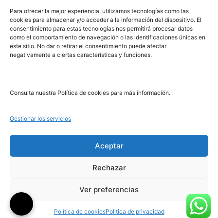
PRL | Media
Para ofrecer la mejor experiencia, utilizamos tecnologías como las
cookies para almacenar y/o acceder a la información del dispositivo. El
consentimiento para estas tecnologías nos permitirá procesar datos
PRL | Films
como el comportamiento de navegación o las identificaciones únicas en
PRL | Play
este sitio. No dar o retirar el consentimiento puede afectar
negativamente a ciertas características y funciones.
PRL | LAB
PRL | Invierte
Blog
Consulta nuestra Política de cookies para más información.
Noticias
Gestionar los servicios
Legal
Aceptar
Rechazar
Aviso Legal
Política de Cookies
Ver preferencias
Política de Privacidad
Política de cookies
Politica de privacidad