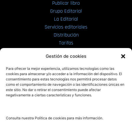
Publicar libro
Grupo Editorial
La Editorial
Servicios editoriales
Distribución
Tarifas
Enviar manuscrito
Gestión de cookies
PRL | Media
Para ofrecer la mejor experiencia, utilizamos tecnologías como las
cookies para almacenar y/o acceder a la información del dispositivo. El
consentimiento para estas tecnologías nos permitirá procesar datos
PRL | Films
como el comportamiento de navegación o las identificaciones únicas en
PRL | Play
este sitio. No dar o retirar el consentimiento puede afectar
negativamente a ciertas características y funciones.
PRL | LAB
PRL | Invierte
Blog
Consulta nuestra Política de cookies para más información.
Noticias