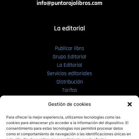
info@puntorojolibros.com
La editorial
Publicar libro
Grupo Editorial
La Editorial
Servicios editoriales
Distribución
Tarifas
Enviar manuscrito
Gestión de cookies
PRL | Media
Para ofrecer la mejor experiencia, utilizamos tecnologías como las
cookies para almacenar y/o acceder a la información del dispositivo. El
consentimiento para estas tecnologías nos permitirá procesar datos
PRL | Films
como el comportamiento de navegación o las identificaciones únicas en