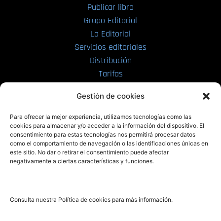
Publicar libro
Grupo Editorial
La Editorial
Servicios editoriales
Distribución
Tarifas
Enviar manuscrito
Gestión de cookies
PRL | Media
Para ofrecer la mejor experiencia, utilizamos tecnologías como las
cookies para almacenar y/o acceder a la información del dispositivo. El
consentimiento para estas tecnologías nos permitirá procesar datos
PRL | Films
como el comportamiento de navegación o las identificaciones únicas en
PRL | Play
este sitio. No dar o retirar el consentimiento puede afectar
negativamente a ciertas características y funciones.
PRL | LAB
PRL | Invierte
Blog
Consulta nuestra Política de cookies para más información.
Noticias