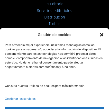
La Editorial
Servicios editoriales
Distribución
Tarifas
Enviar manuscrito
Gestión de cookies
PRL | Media
Para ofrecer la mejor experiencia, utilizamos tecnologías como las
cookies para almacenar y/o acceder a la información del dispositivo. El
consentimiento para estas tecnologías nos permitirá procesar datos
PRL | Films
como el comportamiento de navegación o las identificaciones únicas en
PRL | Play
este sitio. No dar o retirar el consentimiento puede afectar
negativamente a ciertas características y funciones.
PRL | LAB
PRL | Invierte
Blog
Consulta nuestra Política de cookies para más información.
Noticias
Gestionar los servicios