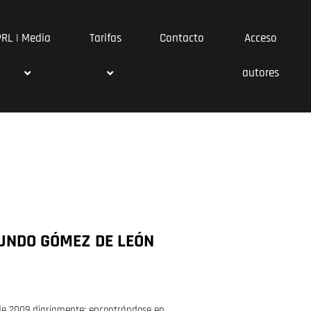
PRL | Media
Tarifas
Contacto
Acceso
autores
UNDO GÓMEZ DE LEÓN
sde 2009 diariamente; encontrándose en