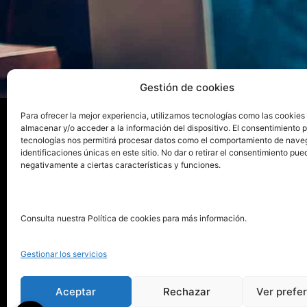
Gestión de cookies
Para ofrecer la mejor experiencia, utilizamos tecnologías como las cookies
almacenar y/o acceder a la información del dispositivo. El consentimiento 
tecnologías nos permitirá procesar datos como el comportamiento de nave
La ed
identificaciones únicas en este sitio. No dar o retirar el consentimiento pue
negativamente a ciertas características y funciones.
Publica tu libro con el sello
Publica
pionero de autoedición
Grupo 
Consulta nuestra Política de cookies para más información.
La Edi
911 413 306
Servic
Gestionar los servicios
622 843 306
Distri
info@puntorojolibros.com
Tarifa
Aceptar
Rechazar
Ver prefe