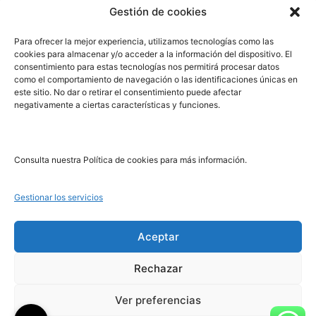
Gestión de cookies
PRL | Media
Para ofrecer la mejor experiencia, utilizamos tecnologías como las
cookies para almacenar y/o acceder a la información del dispositivo. El
consentimiento para estas tecnologías nos permitirá procesar datos
PRL | Films
como el comportamiento de navegación o las identificaciones únicas en
PRL | Play
este sitio. No dar o retirar el consentimiento puede afectar
negativamente a ciertas características y funciones.
PRL | LAB
PRL | Invierte
Blog
Consulta nuestra Política de cookies para más información.
Noticias
Gestionar los servicios
Legal
Aceptar
Rechazar
Aviso Legal
Política de Cookies
Ver preferencias
Política de Privacidad