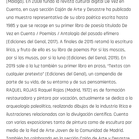
(Málaga). En 2008 fundó la revista cultural digital De Vez en
Cuento, en cuya sección Cajón de Arte y Desastre ha publicado
una muestra representativa de su obra poética escrita hasta
1985 y que se recoge en su primer libro de poesía titulado De
Vez en Cuento / Poemías / Antología del pasado efímero
(Ediciones del Genal, 2017). A finales de 2015 retomó la escritura
lírica, y fruto de ello es su libro de poemas Por si las moscas,
por si las musas, por si la luna (Ediciones del Genal, 2019). En
2019 sale a la luz también su primer libro en prosa, “Textos con
cualquier pretexto” (Ediciones del Genal), un compendio de
parte de su vida, de su entorno y de sus pensamientos.
RAQUEL ROJAS Raquel Rojas (Madrid, 1972) es de formación
restauradora y pintora por vocación, actualmente se dedica a la
arqueología paleolítica, realizando dibujos de la industria lítica e
ilustraciones relacionadas con la divulgación científica. Cuenta
con varias exposiciones tanto de pintura como de escultura por
medio de la Red de Arte Joven de la Comunidad de Madrid.
También ha colaborado en la sección Cajón de Arte y Desastre