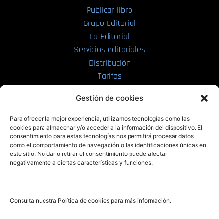
Publicar libro
Grupo Editorial
La Editorial
Servicios editoriales
Distribución
Tarifas
Enviar manuscrito
Gestión de cookies
PRL | Media
Para ofrecer la mejor experiencia, utilizamos tecnologías como las
cookies para almacenar y/o acceder a la información del dispositivo. El
consentimiento para estas tecnologías nos permitirá procesar datos
PRL | Films
como el comportamiento de navegación o las identificaciones únicas en
PRL | Play
este sitio. No dar o retirar el consentimiento puede afectar
negativamente a ciertas características y funciones.
PRL | LAB
PRL | Invierte
Blog
Consulta nuestra Política de cookies para más información.
Noticias