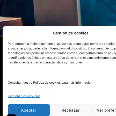
Gestión de cookies
Para ofrecer la mejor experiencia, utilizamos tecnologías como las cookies
almacenar y/o acceder a la información del dispositivo. El consentimiento 
tecnologías nos permitirá procesar datos como el comportamiento de nave
La ed
identificaciones únicas en este sitio. No dar o retirar el consentimiento pue
negativamente a ciertas características y funciones.
Publica tu libro con el sello
Publica
pionero de autoedición
Grupo 
Consulta nuestra Política de cookies para más información.
La Edi
911 413 306
Servic
Gestionar los servicios
622 843 306
Distri
info@puntorojolibros.com
Tarifa
Aceptar
Rechazar
Ver prefe