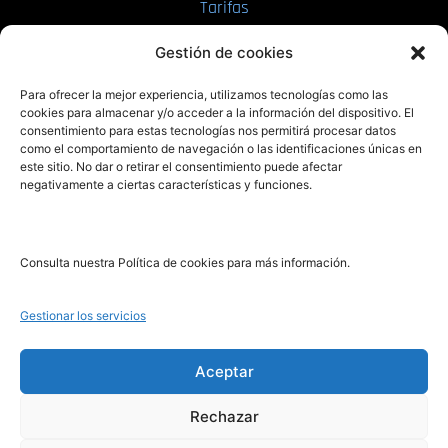
Tarifas
Enviar manuscrito
Gestión de cookies
PRL | Media
Para ofrecer la mejor experiencia, utilizamos tecnologías como las
cookies para almacenar y/o acceder a la información del dispositivo. El
consentimiento para estas tecnologías nos permitirá procesar datos
PRL | Films
como el comportamiento de navegación o las identificaciones únicas en
PRL | Play
este sitio. No dar o retirar el consentimiento puede afectar
negativamente a ciertas características y funciones.
PRL | LAB
PRL | Invierte
Blog
Consulta nuestra Política de cookies para más información.
Noticias
Gestionar los servicios
Legal
Aceptar
Rechazar
Aviso Legal