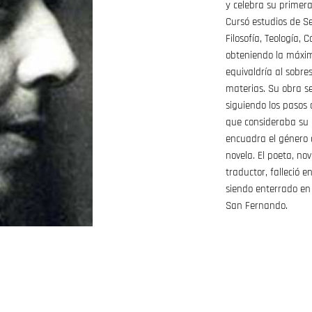
y celebra su primera
Cursó estudios de 
Filosofía, Teología,
obteniendo la máxima
equivaldría al sobre
materias. Su obra s
siguiendo los pasos
que consideraba su 
encuadra el género 
novela. El poeta, nov
traductor, falleció e
siendo enterrado en
San Fernando.