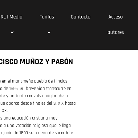
PRL | Media
Tarifas
Contacto
Acceso
autores
CISCO MUÑOZ Y PABÓN
 en el marismeño pueblo de Hinojos
nio de 1866. Su breve vida transcurre en
te y un tanto convulsa página de la
ue abarca desde finales del S. XIX hasta
. XX.
es una educación cristiana muy
e a una vocación religiosa que le llega
En junio de 1890 se ordena de sacerdote