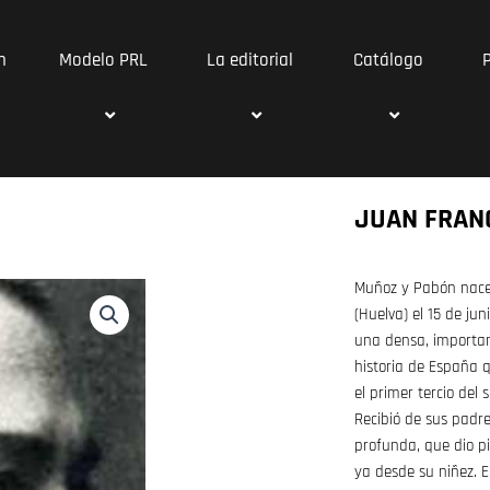
n
Modelo PRL
La editorial
Catálogo
JUAN FRAN
Muñoz y Pabón nace
(Huelva) el 15 de ju
una densa, importan
historia de España q
el primer tercio del s
Recibió de sus padr
profunda, que dio pi
ya desde su niñez. 