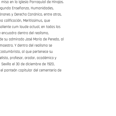
 misa en la Iglesia Parroquial de Hinojos.
Segunda Enseñanza, Humanidades,
 Cánones y Derecho Canónico, entre otros,
 calificación, Meritissimus, que
saliente cum laude actual, en todas las
e encuadra dentro del realismo,
 de su admirado José María de Pereda, al
maestro. Y dentro del realismo se
costumbrista, al que pertenece su
elista, profesor, orador, académico y
n Sevilla el 30 de diciembre de 1920,
 el panteón capitular del cementerio de