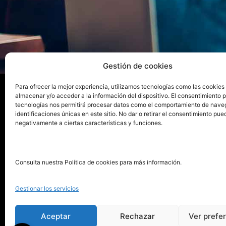
Gestión de cookies
Para ofrecer la mejor experiencia, utilizamos tecnologías como las cookies
almacenar y/o acceder a la información del dispositivo. El consentimiento 
tecnologías nos permitirá procesar datos como el comportamiento de nave
La ed
identificaciones únicas en este sitio. No dar o retirar el consentimiento pue
negativamente a ciertas características y funciones.
Publica tu libro con el sello
Publica
pionero de autoedición
Grupo 
Consulta nuestra Política de cookies para más información.
La Edi
911 413 306
Servic
Gestionar los servicios
622 843 306
Distri
info@puntorojolibros.com
Tarifa
Aceptar
Rechazar
Ver prefe