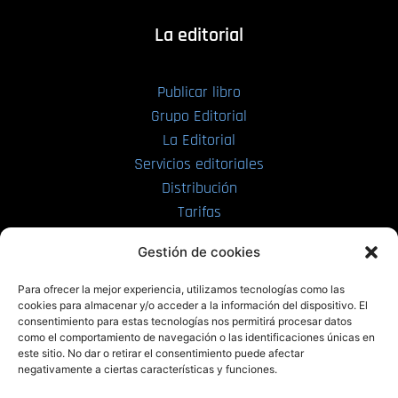
La editorial
Publicar libro
Grupo Editorial
La Editorial
Servicios editoriales
Distribución
Tarifas
Enviar manuscrito
Gestión de cookies
PRL | Media
Para ofrecer la mejor experiencia, utilizamos tecnologías como las
cookies para almacenar y/o acceder a la información del dispositivo. El
consentimiento para estas tecnologías nos permitirá procesar datos
PRL | Films
como el comportamiento de navegación o las identificaciones únicas en
PRL | Play
este sitio. No dar o retirar el consentimiento puede afectar
negativamente a ciertas características y funciones.
PRL | LAB