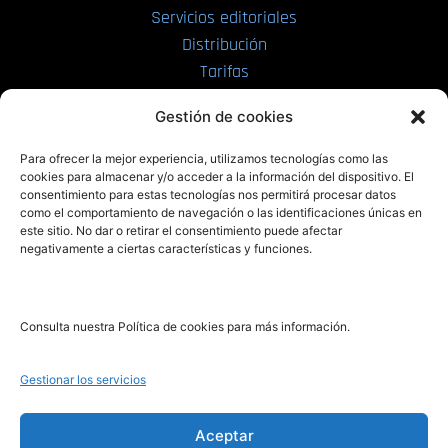
Servicios editoriales
Distribución
Tarifas
Enviar manuscrito
Gestión de cookies
PRL | Media
Para ofrecer la mejor experiencia, utilizamos tecnologías como las
cookies para almacenar y/o acceder a la información del dispositivo. El
consentimiento para estas tecnologías nos permitirá procesar datos
PRL | Films
como el comportamiento de navegación o las identificaciones únicas en
PRL | Play
este sitio. No dar o retirar el consentimiento puede afectar
negativamente a ciertas características y funciones.
PRL | LAB
PRL | Invierte
Blog
Consulta nuestra Política de cookies para más información.
Noticias
Gestionar los servicios
Legal
Aceptar