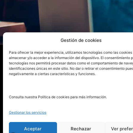
Gestión de cookies
Para ofrecer la mejor experiencia, utilizamos tecnologías como las cookies
almacenar y/o acceder a la información del dispositivo. El consentimiento 
tecnologías nos permitirá procesar datos como el comportamiento de nave
La ed
identificaciones únicas en este sitio. No dar o retirar el consentimiento pue
negativamente a ciertas características y funciones.
Publica tu libro con el sello
Publica
pionero de autoedición
Grupo 
Consulta nuestra Política de cookies para más información.
La Edi
911 413 306
Servic
Gestionar los servicios
622 843 306
Distri
info@puntorojolibros.com
Tarifa
Aceptar
Rechazar
Ver prefe