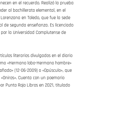
ecen en el recuerdo. Realizó la prueba
der al bachillerato elemental, en el
 Lorenzana en Toledo, que fue la sede
cial de segunda enseñanza. Es licenciado
) por la Universidad Complutense de
ículos literarios divulgados en el diario
, como «Hermano lobo-Hermano hombre»
soñado» (12-06-2009) o «Opúsculo», que
o «Oniros». Cuenta con un poemario
r Punto Rojo Libros en 2021, titulado