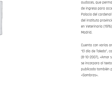
audaces, que perman
de ingreso para acce
Palacio del cardenal
del instituto provin
en Veterinaria (1976
Madrid.
Cuenta con varios art
“El día de Toledo”
(8-10-2007), «Amor 
se incorpora al text
publicado también po
«Sombras».