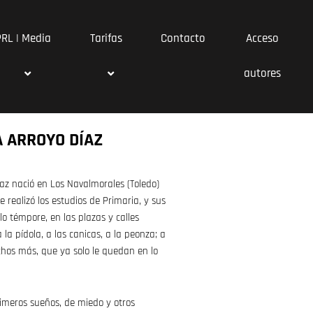
PRL | Media
Tarifas
Contacto
Acceso
autores
 ARROYO DÍAZ
az nació en Los Navalmorales (Toledo)
e realizó los estudios de Primaria, y sus
llo témpore, en las plazas y calles
a la pídola, a las canicas, a la peonza; a
hos más, que ya solo le quedan en lo
imeros sueños, de miedo y otros