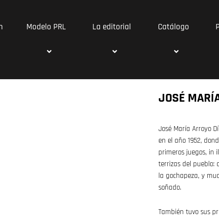
n
Modelo PRL
La editorial
Catálogo
JOSÉ MARÍA
José María Arroyo Dí
en el año 1952, dond
primeros juegos, in i
terrizas del pueblo: 
la gochapeza, y muc
soñado.
También tuvo sus pr