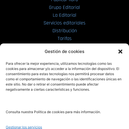
Grupo Editorial
La Editorial
Servicios editoriales
Distribución
Tarifas
Enviar manuscrito
Gestión de cookies
PRL | Media
Para ofrecer la mejor experiencia, utilizamos tecnologías como las
cookies para almacenar y/o acceder a la información del dispositivo. El
consentimiento para estas tecnologías nos permitirá procesar datos
PRL | Films
como el comportamiento de navegación o las identificaciones únicas en
PRL | Play
este sitio. No dar o retirar el consentimiento puede afectar
negativamente a ciertas características y funciones.
PRL | LAB
PRL | Invierte
Blog
Consulta nuestra Política de cookies para más información.
Noticias
Gestionar los servicios