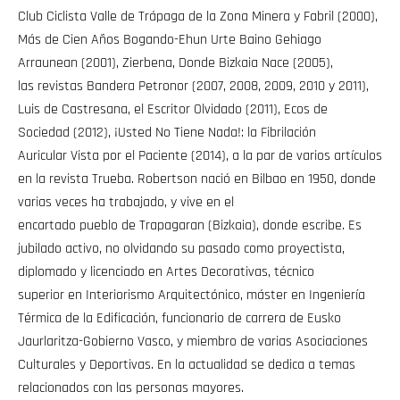
Club Ciclista Valle de Trápaga de la Zona Minera y Fabril (2000),
Más de Cien Años Bogando-Ehun Urte Baino Gehiago
Arraunean (2001), Zierbena, Donde Bizkaia Nace (2005),
las revistas Bandera Petronor (2007, 2008, 2009, 2010 y 2011),
Luis de Castresana, el Escritor Olvidado (2011), Ecos de
Sociedad (2012), ¡Usted No Tiene Nada!: la Fibrilación
Auricular Vista por el Paciente (2014), a la par de varios artículos
en la revista Trueba. Robertson nació en Bilbao en 1950, donde
varias veces ha trabajado, y vive en el
encartado pueblo de Trapagaran (Bizkaia), donde escribe. Es
jubilado activo, no olvidando su pasado como proyectista,
diplomado y licenciado en Artes Decorativas, técnico
superior en Interiorismo Arquitectónico, máster en Ingeniería
Térmica de la Edificación, funcionario de carrera de Eusko
Jaurlaritza-Gobierno Vasco, y miembro de varias Asociaciones
Culturales y Deportivas. En la actualidad se dedica a temas
relacionados con las personas mayores.