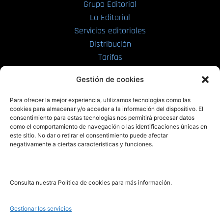
Grupo Editorial
La Editorial
Servicios editoriales
Distribución
Tarifas
Enviar manuscrito
Gestión de cookies
PRL | Media
Para ofrecer la mejor experiencia, utilizamos tecnologías como las
cookies para almacenar y/o acceder a la información del dispositivo. El
consentimiento para estas tecnologías nos permitirá procesar datos
PRL | Films
como el comportamiento de navegación o las identificaciones únicas en
PRL | Play
este sitio. No dar o retirar el consentimiento puede afectar
negativamente a ciertas características y funciones.
PRL | LAB
PRL | Invierte
Blog
Consulta nuestra Política de cookies para más información.
Noticias
Gestionar los servicios