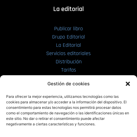
La editorial
Publicar libro
Grupo Editorial
La Editorial
Servicios editoriales
Distribución
Tarifas
Enviar manuscrito
Gestión de cookies
PRL | Media
Para ofrecer la mejor experiencia, utilizamos tecnologías como las
cookies para almacenar y/o acceder a la información del dispositivo. El
consentimiento para estas tecnologías nos permitirá procesar datos
PRL | Films
como el comportamiento de navegación o las identificaciones únicas en
PRL | Play
este sitio. No dar o retirar el consentimiento puede afectar
negativamente a ciertas características y funciones.
PRL | LAB
PRL | Invierte