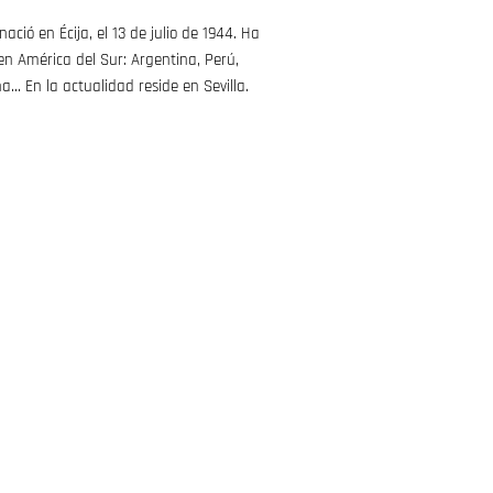
ció en Écija, el 13 de julio de 1944. Ha
n América del Sur: Argentina, Perú,
… En la actualidad reside en Sevilla.