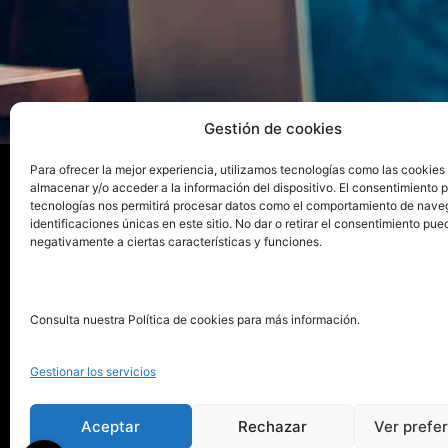
Gestión de cookies
Para ofrecer la mejor experiencia, utilizamos tecnologías como las cookies
almacenar y/o acceder a la información del dispositivo. El consentimiento 
tecnologías nos permitirá procesar datos como el comportamiento de nave
La ed
identificaciones únicas en este sitio. No dar o retirar el consentimiento pue
negativamente a ciertas características y funciones.
Publica tu libro con el sello
Publica
pionero de autoedición
Grupo 
Consulta nuestra Política de cookies para más información.
La Edi
911 413 306
Servic
Gestionar los servicios
622 843 306
Distri
info@puntorojolibros.com
Tarifa
Aceptar
Rechazar
Ver prefe