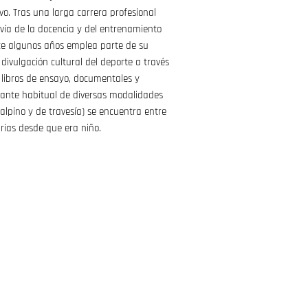
o. Tras una larga carrera profesional
vía de la docencia y del entrenamiento
ce algunos años emplea parte de su
 divulgación cultural del deporte a través
, libros de ensayo, documentales y
icante habitual de diversas modalidades
(alpino y de travesía) se encuentra entre
arias desde que era niño.