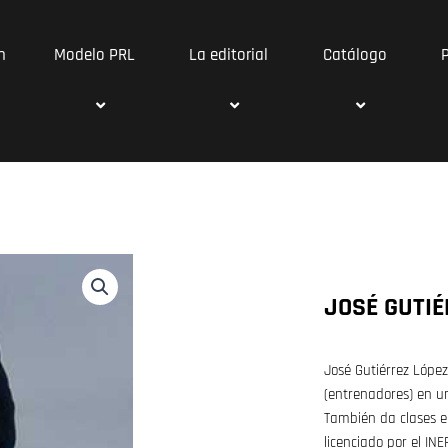
n
Modelo PRL
La editorial
Catálogo
JOSÉ GUTIÉ
José Gutiérrez López
(entrenadores) en un
También da clases e
licenciado por el IN