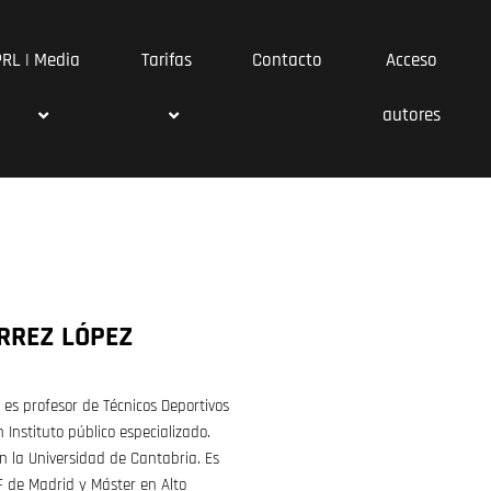
PRL | Media
Tarifas
Contacto
Acceso
autores
RREZ LÓPEZ
 es profesor de Técnicos Deportivos
 Instituto público especializado.
n la Universidad de Cantabria. Es
EF de Madrid y Máster en Alto