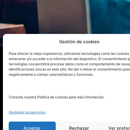
Gestión de cookies
Para ofrecer la mejor experiencia, utilizamos tecnologías como las cookies
almacenar y/o acceder a la información del dispositivo. El consentimiento 
tecnologías nos permitirá procesar datos como el comportamiento de nave
La ed
identificaciones únicas en este sitio. No dar o retirar el consentimiento pue
negativamente a ciertas características y funciones.
Publica tu libro con el sello
Publica
pionero de autoedición
Grupo 
Consulta nuestra Política de cookies para más información.
La Edi
911 413 306
Servic
Gestionar los servicios
622 843 306
Distri
info@puntorojolibros.com
Tarifa
Aceptar
Rechazar
Ver prefe