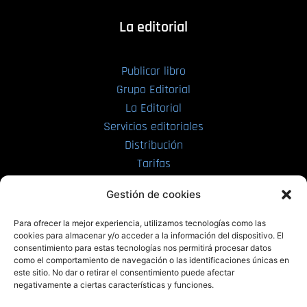
La editorial
Publicar libro
Grupo Editorial
La Editorial
Servicios editoriales
Distribución
Tarifas
Enviar manuscrito
Gestión de cookies
PRL | Media
Para ofrecer la mejor experiencia, utilizamos tecnologías como las
cookies para almacenar y/o acceder a la información del dispositivo. El
consentimiento para estas tecnologías nos permitirá procesar datos
PRL | Films
como el comportamiento de navegación o las identificaciones únicas en
PRL | Play
este sitio. No dar o retirar el consentimiento puede afectar
negativamente a ciertas características y funciones.
PRL | LAB