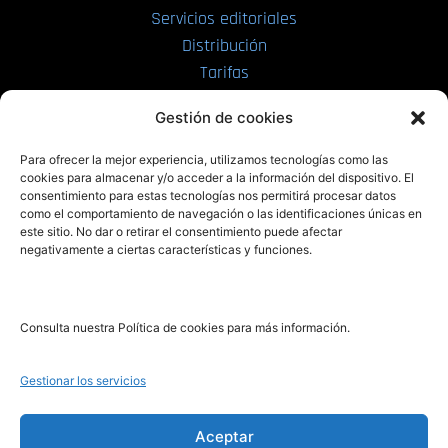
Servicios editoriales
Distribución
Tarifas
Enviar manuscrito
Gestión de cookies
PRL | Media
Para ofrecer la mejor experiencia, utilizamos tecnologías como las
cookies para almacenar y/o acceder a la información del dispositivo. El
consentimiento para estas tecnologías nos permitirá procesar datos
PRL | Films
como el comportamiento de navegación o las identificaciones únicas en
PRL | Play
este sitio. No dar o retirar el consentimiento puede afectar
negativamente a ciertas características y funciones.
PRL | LAB
PRL | Invierte
Blog
Consulta nuestra Política de cookies para más información.
Noticias
Gestionar los servicios
Legal
Aceptar