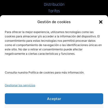
Distribución
Tarifas
Enviar manuscrito
Gestión de cookies
PRL | Media
Para ofrecer la mejor experiencia, utilizamos tecnologías como las
cookies para almacenar y/o acceder a la información del dispositivo. El
consentimiento para estas tecnologías nos permitirá procesar datos
PRL | Films
como el comportamiento de navegación o las identificaciones únicas en
PRL | Play
este sitio. No dar o retirar el consentimiento puede afectar
negativamente a ciertas características y funciones.
PRL | LAB
PRL | Invierte
Blog
Consulta nuestra Política de cookies para más información.
Noticias
Gestionar los servicios
Legal
Aceptar