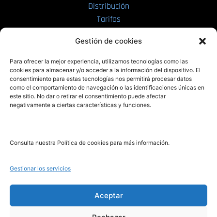
Distribución
Tarifas
Enviar manuscrito
Gestión de cookies
PRL | Media
Para ofrecer la mejor experiencia, utilizamos tecnologías como las
cookies para almacenar y/o acceder a la información del dispositivo. El
consentimiento para estas tecnologías nos permitirá procesar datos
PRL | Films
como el comportamiento de navegación o las identificaciones únicas en
PRL | Play
este sitio. No dar o retirar el consentimiento puede afectar
negativamente a ciertas características y funciones.
PRL | LAB
PRL | Invierte
Blog
Consulta nuestra Política de cookies para más información.
Noticias
Gestionar los servicios
Legal
Aceptar