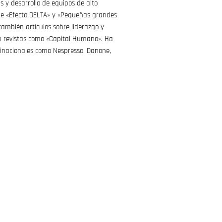
as y desarrollo de equipos de alto
de «Efecto DELTA» y «Pequeñas grandes
también artículos sobre liderazgo y
n revistas como «Capital Humano». Ha
inacionales como Nespresso, Danone,