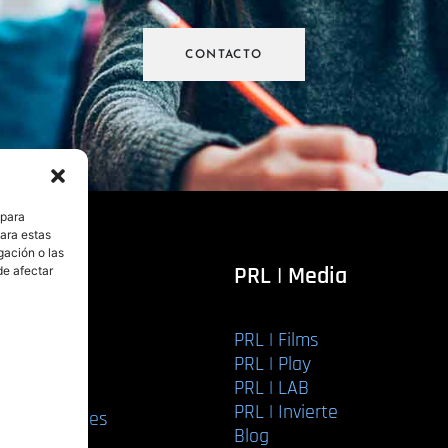
CONTACTO
 para
para estas
gación o las
itorial
PRL | Media
de afectar
PRL | Films
r libro
PRL | Play
Editorial
PRL | LAB
torial
PRL | Invierte
ios editoriales
Blog
bución