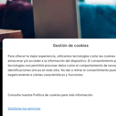
Gestión de cookies
Para ofrecer la mejor experiencia, utilizamos tecnologías como las cookies
almacenar y/o acceder a la información del dispositivo. El consentimiento 
tecnologías nos permitirá procesar datos como el comportamiento de nave
La ed
identificaciones únicas en este sitio. No dar o retirar el consentimiento pue
negativamente a ciertas características y funciones.
Publica tu libro con el sello
Publica
pionero de autoedición
Grupo 
Consulta nuestra Política de cookies para más información.
La Edi
911 413 306
Servic
Gestionar los servicios
622 843 306
Distri