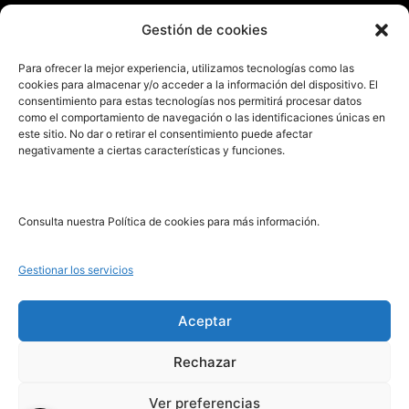
Enviar manuscrito
Gestión de cookies
PRL | Media
Para ofrecer la mejor experiencia, utilizamos tecnologías como las
cookies para almacenar y/o acceder a la información del dispositivo. El
consentimiento para estas tecnologías nos permitirá procesar datos
PRL | Films
como el comportamiento de navegación o las identificaciones únicas en
PRL | Play
este sitio. No dar o retirar el consentimiento puede afectar
negativamente a ciertas características y funciones.
PRL | LAB
PRL | Invierte
Blog
Consulta nuestra Política de cookies para más información.
Noticias
Gestionar los servicios
Legal
Aceptar
Rechazar
Aviso Legal
Política de Cookies
Ver preferencias