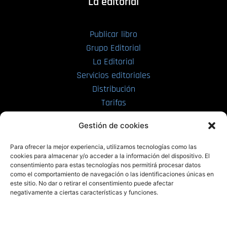
La editorial
Publicar libro
Grupo Editorial
La Editorial
Servicios editoriales
Distribución
Tarifas
Enviar manuscrito
Gestión de cookies
PRL | Media
Para ofrecer la mejor experiencia, utilizamos tecnologías como las
cookies para almacenar y/o acceder a la información del dispositivo. El
consentimiento para estas tecnologías nos permitirá procesar datos
PRL | Films
como el comportamiento de navegación o las identificaciones únicas en
PRL | Play
este sitio. No dar o retirar el consentimiento puede afectar
negativamente a ciertas características y funciones.
PRL | LAB
PRL | Invierte
Blog