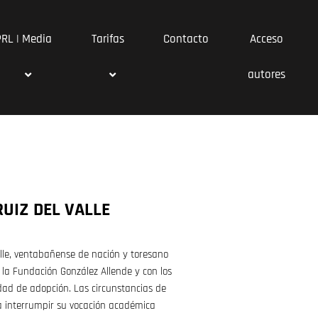
PRL | Media
Tarifas
Contacto
Acceso
autores
RUIZ DEL VALLE
alle, ventabañense de nación y toresano
 la Fundación González Allende y con los
dad de adopción. Las circunstancias de
 a interrumpir su vocación académica