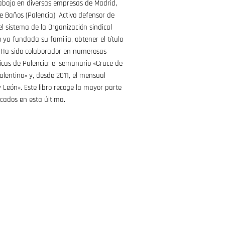
rabajo en diversas empresas de Madrid,
 Baños (Palencia). Activo defensor de
el sistema de la Organización sindical
o ya fundada su familia, obtener el título
 Ha sido colaborador en numerosas
icas de Palencia: el semanario «Cruce de
 Palentino» y, desde 2011, el mensual
y León». Este libro recoge la mayor parte
licados en esta última.