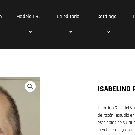
n
Modelo PRL
La editorial
Catálogo
ISABELINO 
Isabelino Ruiz del V
de razón, estudió en
escolapios de su ciu
la vida le obligaron