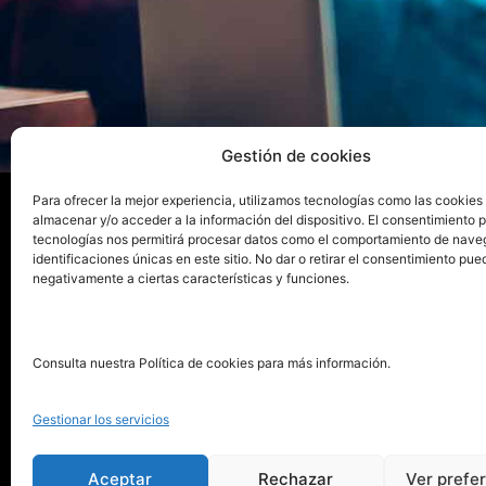
Gestión de cookies
Para ofrecer la mejor experiencia, utilizamos tecnologías como las cookies
almacenar y/o acceder a la información del dispositivo. El consentimiento 
tecnologías nos permitirá procesar datos como el comportamiento de nave
La ed
identificaciones únicas en este sitio. No dar o retirar el consentimiento pue
negativamente a ciertas características y funciones.
Publica tu libro con el sello
Publica
pionero de autoedición
Grupo 
Consulta nuestra Política de cookies para más información.
La Edi
911 413 306
Servic
Gestionar los servicios
622 843 306
Distri
info@puntorojolibros.com
Tarifa
Aceptar
Rechazar
Ver prefe