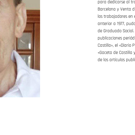
para dedicarse al t
Barcelona y Venta de
los trabajadores en 
anterior a 1977, pud
de Graduado Social.
publicaciones periód
Castilla», el «Diario
«Gaceta de Castilla 
de los artículos pub