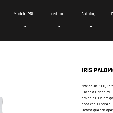
n
Modelo PRL
La editorial
Catálogo
IRIS PALOM
Nacida en 1980, Form
Filología Hispánica.
amiga de sus amigo
años con su pareja.
lectora que con ape