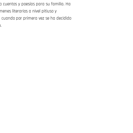
ía cuentos y poesías para su familia. Ha
enes literarios a nivel pitiuso y
a cuando por primera vez se ha decidido
.