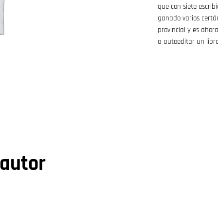
que con siete escrib
ganado varios certám
provincial y es ahor
a autoeditar un libro
 autor