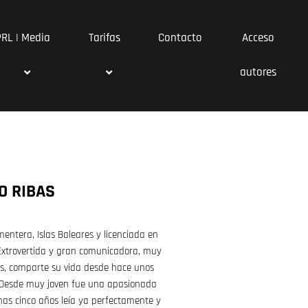
PRL | Media
Tarifas
Contacto
Acceso
autores
O RIBAS
entera, Islas Baleares y licenciada en
 Extrovertida y gran comunicadora, muy
s, comparte su vida desde hace unos
 Desde muy joven fue una apasionada
nas cinco años leía ya perfectamente y