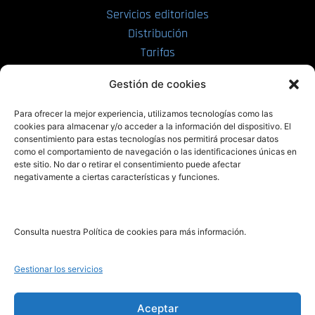
Servicios editoriales
Distribución
Tarifas
Enviar manuscrito
Gestión de cookies
PRL | Media
Para ofrecer la mejor experiencia, utilizamos tecnologías como las
cookies para almacenar y/o acceder a la información del dispositivo. El
consentimiento para estas tecnologías nos permitirá procesar datos
PRL | Films
como el comportamiento de navegación o las identificaciones únicas en
PRL | Play
este sitio. No dar o retirar el consentimiento puede afectar
negativamente a ciertas características y funciones.
PRL | LAB
PRL | Invierte
Blog
Consulta nuestra Política de cookies para más información.
Noticias
Gestionar los servicios
Legal
Aceptar