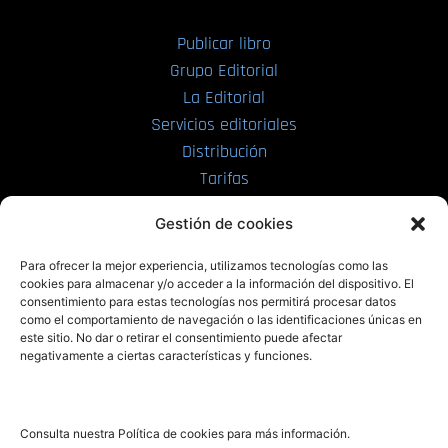
Publicar libro
Grupo Editorial
La Editorial
Servicios editoriales
Distribución
Tarifas
Enviar manuscrito
Gestión de cookies
PRL | Media
Para ofrecer la mejor experiencia, utilizamos tecnologías como las
cookies para almacenar y/o acceder a la información del dispositivo. El
consentimiento para estas tecnologías nos permitirá procesar datos
PRL | Films
como el comportamiento de navegación o las identificaciones únicas en
PRL | Play
este sitio. No dar o retirar el consentimiento puede afectar
negativamente a ciertas características y funciones.
PRL | LAB
PRL | Invierte
Blog
Consulta nuestra Política de cookies para más información.