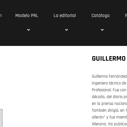
n
Modelo PRL
La editorial
Catálogo
GUILLERMO
Guillermo Fernández L
ingeniero técnico d
Profesional. Fue cor
década, del diario p
en la prensa nacional
También dirigió, en 
allerán” y fue miemb
Allerana. Ha publicad