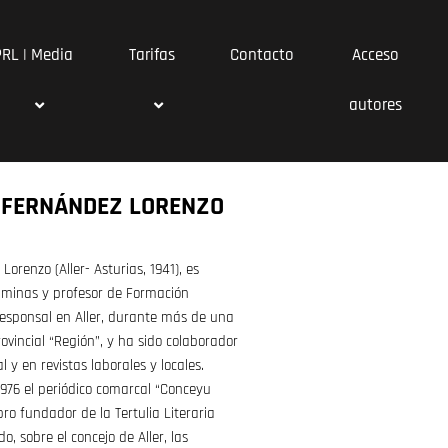
PRL | Media
Tarifas
Contacto
Acceso
autores
 FERNÁNDEZ LORENZO
orenzo (Aller- Asturias, 1941), es
e minas y profesor de Formación
responsal en Aller, durante más de una
rovincial “Región”, y ha sido colaborador
 y en revistas laborales y locales.
1976 el periódico comarcal “Conceyu
ro fundador de la Tertulia Literaria
o, sobre el concejo de Aller, las