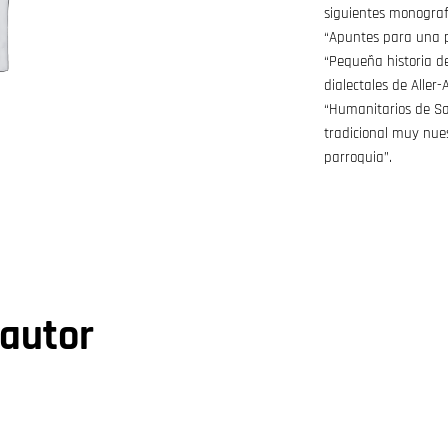
siguientes monografí
“Apuntes para una po
“Pequeña historia del
dialectales de Aller-A
“Humanitarios de Sa
tradicional muy nues
parroquia”.
 autor