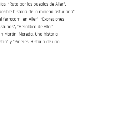
as: “Ruta por los pueblos de Aller”,
sible historia de la minería asturiana”,
 ferrocarril en Aller”, “Expresiones
sturias”, “Heráldica de Aller”,
n Martín. Moreda. Una historia
tra” y “Piñeres. Historia de una