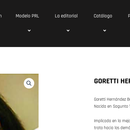
n
Modelo PRL
La editorial
Catálogo
GORETTI H
Goretti Hernández Bat
Nacida en Sagunto 1
Implicada en la mej
trato hacia los demá