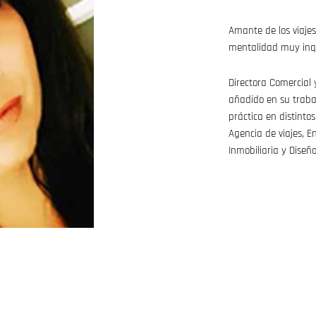
Amante de los viaje
mentalidad muy inq
Directora Comercial
añadido en su trabaj
práctica en distinto
Agencia de viajes, E
Inmobiliaria y Diseño