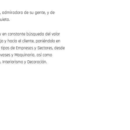
s, admiradora de su gente, y de
uieta.
 y en constante búsqueda del valor
o y hacia el cliente, poniéndolo en
s tipos de Empresas y Sectores, desde
nvases y Maquinaria, así como
, Interiorismo y Decoración.