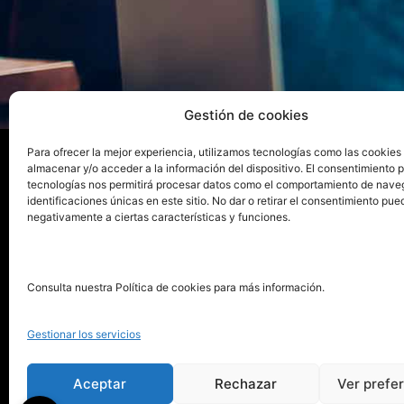
Gestión de cookies
Para ofrecer la mejor experiencia, utilizamos tecnologías como las cookies
almacenar y/o acceder a la información del dispositivo. El consentimiento 
tecnologías nos permitirá procesar datos como el comportamiento de nave
La ed
identificaciones únicas en este sitio. No dar o retirar el consentimiento pue
negativamente a ciertas características y funciones.
Publica tu libro con el sello
Publica
pionero de autoedición
Grupo 
Consulta nuestra Política de cookies para más información.
La Edi
911 413 306
Servic
Gestionar los servicios
622 843 306
Distri
info@puntorojolibros.com
Tarifa
Aceptar
Rechazar
Ver prefe