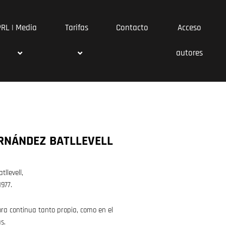
PRL | Media
Tarifas
Contacto
Acceso
autores
ERNÁNDEZ BATLLEVELL
llevell,
977.
ora continua tanto propia, como en el
s.