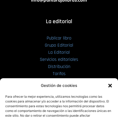
La editorial
Publicar libro
Grupo Editorial
La Editorial
Servicios editoriales
Distribución
Tarifas
Enviar manuscrito
Gestión de cookies
PRL | Media
Para ofrecer la mejor experiencia, utilizamos tecnologías como las
cookies para almacenar y/o acceder a la información del dispositivo. El
consentimiento para estas tecnologías nos permitirá procesar datos
PRL | Films
como el comportamiento de navegación o las identificaciones únicas en
PRL | Play
este sitio. No dar o retirar el consentimiento puede afectar