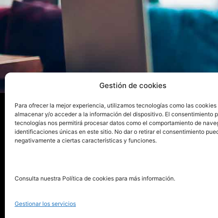
Gestión de cookies
Para ofrecer la mejor experiencia, utilizamos tecnologías como las cookies
almacenar y/o acceder a la información del dispositivo. El consentimiento 
tecnologías nos permitirá procesar datos como el comportamiento de nave
La ed
identificaciones únicas en este sitio. No dar o retirar el consentimiento pue
negativamente a ciertas características y funciones.
Publica tu libro con el sello
Publica
pionero de autoedición
Grupo 
Consulta nuestra Política de cookies para más información.
La Edi
911 413 306
Servic
Gestionar los servicios
622 843 306
Distri