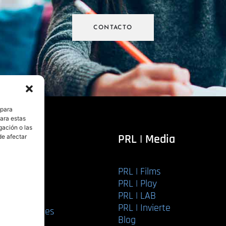
CONTACTO
 para
para estas
gación o las
itorial
PRL | Media
de afectar
PRL | Films
r libro
PRL | Play
Editorial
PRL | LAB
torial
PRL | Invierte
ios editoriales
Blog
bución