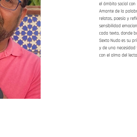
el ámbito social con
Amante de la palabra
relatos, poesía y re
sensibilidad emocio
cada texto, donde b
Sexto Nudo es su pr
y de una necesidad v
con el alma del lecto