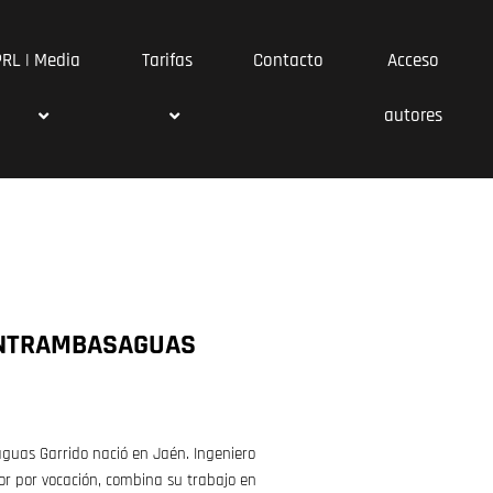
PRL | Media
Tarifas
Contacto
Acceso
autores
NTRAMBASAGUAS
uas Garrido nació en Jaén. Ingeniero
tor por vocación, combina su trabajo en