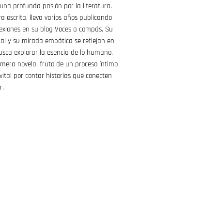
 una profunda pasión por la literatura.
 escrita, lleva varios años publicando
flexiones en su blog Voces a compás. Su
nal y su mirada empática se reflejan en
usca explorar la esencia de lo humano.
imera novela, fruto de un proceso íntimo
ital por contar historias que conecten
r.