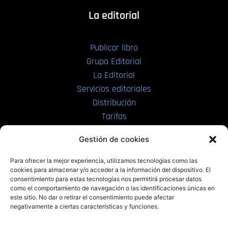
La editorial
Publicar libro
Grupo Editorial
La Editorial
Servicios editoriales
Distribución
Tarifas
Enviar manuscrito
Gestión de cookies
PRL | Media
Para ofrecer la mejor experiencia, utilizamos tecnologías como las
cookies para almacenar y/o acceder a la información del dispositivo. El
consentimiento para estas tecnologías nos permitirá procesar datos
PRL | Films
como el comportamiento de navegación o las identificaciones únicas en
PRL | Play
este sitio. No dar o retirar el consentimiento puede afectar
negativamente a ciertas características y funciones.
PRL | LAB
PRL | Invierte