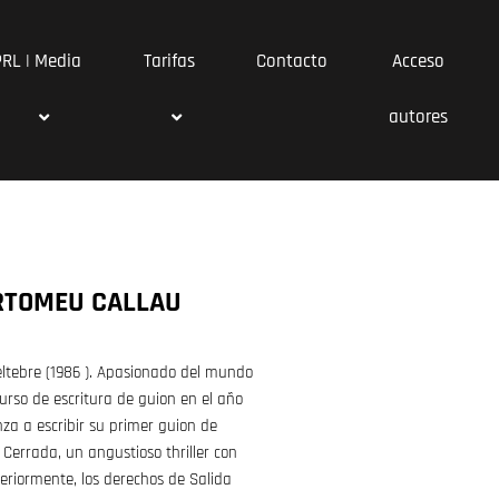
PRL | Media
Tarifas
Contacto
Acceso
autores
RTOMEU CALLAU
ltebre (1986 ). Apasionado del mundo
curso de escritura de guion en el año
za a escribir su primer guion de
 Cerrada, un angustioso thriller con
steriormente, los derechos de Salida