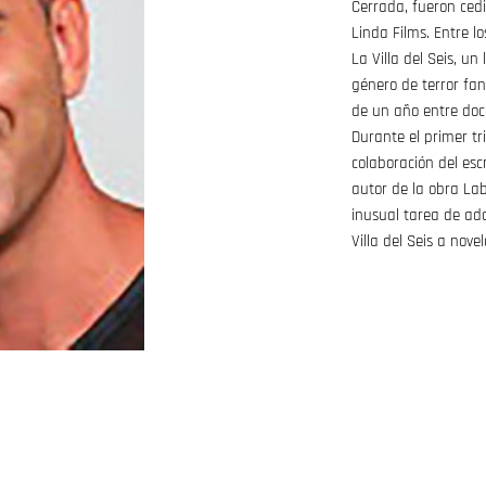
Cerrada, fueron ced
Linda Films. Entre l
La Villa del Seis, un
género de terror fan
de un año entre docu
Durante el primer tr
colaboración del esc
autor de la obra La
inusual tarea de ad
Villa del Seis a novel