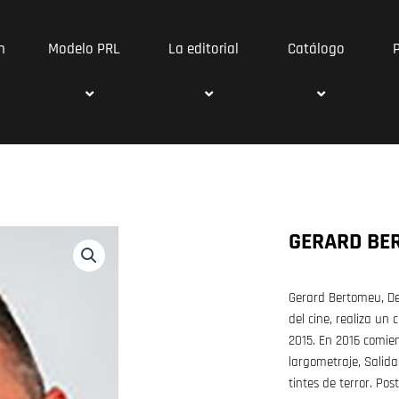
n
Modelo PRL
La editorial
Catálogo
GERARD BE
Gerard Bertomeu, De
del cine, realiza un 
2015. En 2016 comien
largometraje, Salida
tintes de terror. Po