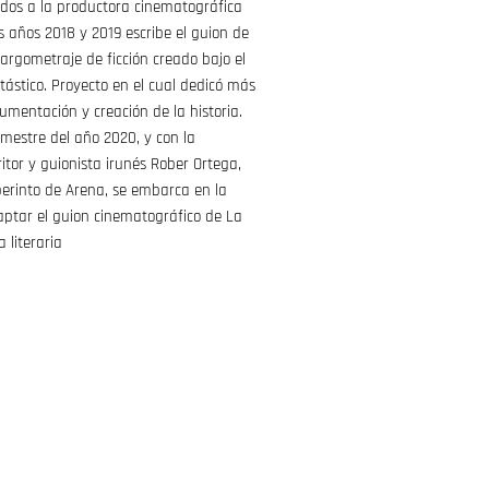
idos a la productora cinematográfica
os años 2018 y 2019 escribe el guion de
 largometraje de ficción creado bajo el
tástico. Proyecto en el cual dedicó más
mentación y creación de la historia.
imestre del año 2020, y con la
ritor y guionista irunés Rober Ortega,
berinto de Arena, se embarca en la
aptar el guion cinematográfico de La
a literaria