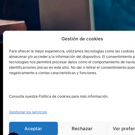
Gestión de cookies
Para ofrecer la mejor experiencia, utilizamos tecnologías como las cookies
almacenar y/o acceder a la información del dispositivo. El consentimiento 
tecnologías nos permitirá procesar datos como el comportamiento de nave
La ed
identificaciones únicas en este sitio. No dar o retirar el consentimiento pue
negativamente a ciertas características y funciones.
Publica tu libro con el sello
Publica
pionero de autoedición
Grupo 
Consulta nuestra Política de cookies para más información.
La Edi
911 413 306
Servic
Gestionar los servicios
622 843 306
Distri
info@puntorojolibros.com
Tarifa
Aceptar
Rechazar
Ver prefe