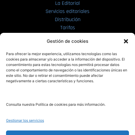
La Editorial
Servicios editoriales
Distribución
Tarifas
Enviar manuscrito
Gestión de cookies
PRL | Media
Para ofrecer la mejor experiencia, utilizamos tecnologías como las
cookies para almacenar y/o acceder a la información del dispositivo. El
consentimiento para estas tecnologías nos permitirá procesar datos
PRL | Films
como el comportamiento de navegación o las identificaciones únicas en
PRL | Play
este sitio. No dar o retirar el consentimiento puede afectar
negativamente a ciertas características y funciones.
PRL | LAB
PRL | Invierte
Blog
Consulta nuestra Política de cookies para más información.
Noticias
Gestionar los servicios
Legal