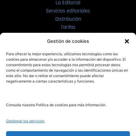
La Editorial
Servicios editoriales
Distribución
Tarifas
Enviar manuscrito
Gestión de cookies
PRL | Media
Para ofrecer la mejor experiencia, utilizamos tecnologías como las
cookies para almacenar y/o acceder a la información del dispositivo. El
consentimiento para estas tecnologías nos permitirá procesar datos
PRL | Films
como el comportamiento de navegación o las identificaciones únicas en
PRL | Play
este sitio. No dar o retirar el consentimiento puede afectar
negativamente a ciertas características y funciones.
PRL | LAB
PRL | Invierte
Blog
Consulta nuestra Política de cookies para más información.
Noticias
Gestionar los servicios
Legal