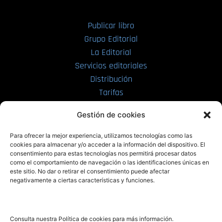
Publicar libro
Grupo Editorial
La Editorial
Servicios editoriales
Distribución
Tarifas
Enviar manuscrito
Gestión de cookies
PRL | Media
Para ofrecer la mejor experiencia, utilizamos tecnologías como las
cookies para almacenar y/o acceder a la información del dispositivo. El
consentimiento para estas tecnologías nos permitirá procesar datos
PRL | Films
como el comportamiento de navegación o las identificaciones únicas en
PRL | Play
este sitio. No dar o retirar el consentimiento puede afectar
negativamente a ciertas características y funciones.
PRL | LAB
PRL | Invierte
Blog
Consulta nuestra Política de cookies para más información.