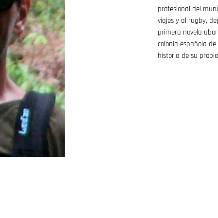
profesional del mund
viajes y al rugby, d
primera novela abord
colonia española de 
historia de su propia