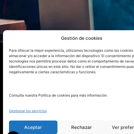
Gestión de cookies
Para ofrecer la mejor experiencia, utilizamos tecnologías como las cookies
almacenar y/o acceder a la información del dispositivo. El consentimiento 
tecnologías nos permitirá procesar datos como el comportamiento de nave
La ed
identificaciones únicas en este sitio. No dar o retirar el consentimiento pue
negativamente a ciertas características y funciones.
Publica tu libro con el sello
Publica
pionero de autoedición
Grupo 
Consulta nuestra Política de cookies para más información.
La Edi
911 413 306
Servic
Gestionar los servicios
622 843 306
Distri
info@puntorojolibros.com
Tarifa
Aceptar
Rechazar
Ver prefe