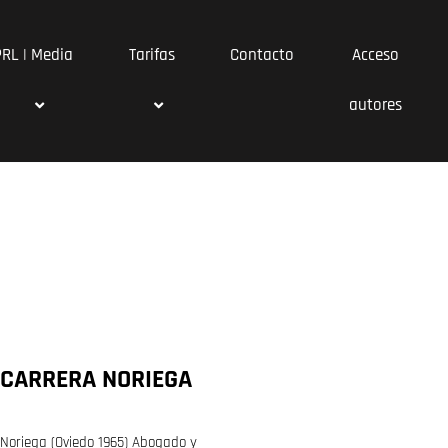
PRL | Media
Tarifas
Contacto
Acceso
autores
 CARRERA NORIEGA
 Noriega (Oviedo 1965) Abogado y