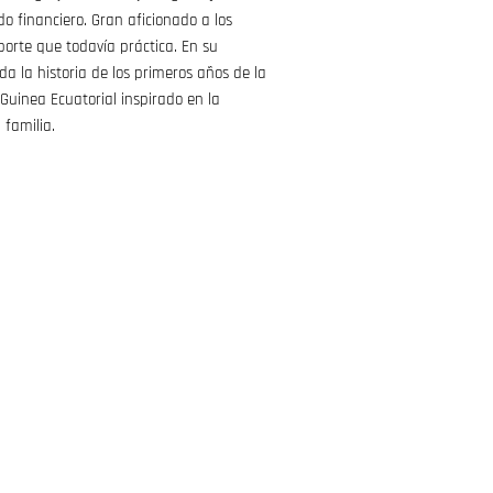
o financiero. Gran aficionado a los
eporte que todavía práctica. En su
a la historia de los primeros años de la
Guinea Ecuatorial inspirado en la
 familia.