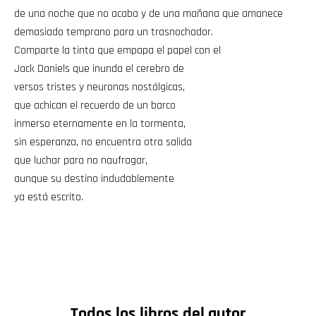
de una noche que no acaba y de una mañana que amanece
demasiado temprano para un trasnochador.
Comparte la tinta que empapa el papel con el
Jack Daniels que inunda el cerebro de
versos tristes y neuronas nostálgicas,
que achican el recuerdo de un barco
inmerso eternamente en la tormenta,
sin esperanza, no encuentra otra salida
que luchar para no naufragar,
aunque su destino indudablemente
ya está escrito.
Todos los libros del autor