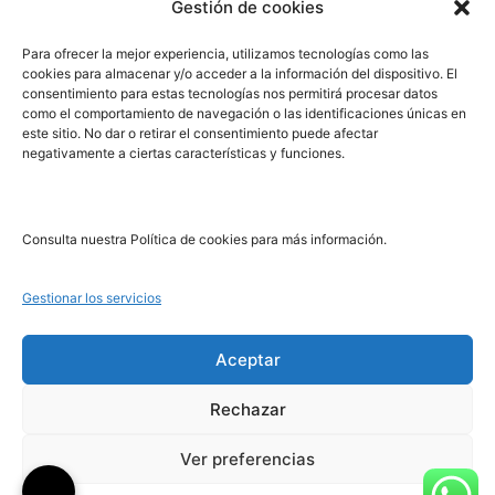
Gestión de cookies
PRL | Media
Para ofrecer la mejor experiencia, utilizamos tecnologías como las
cookies para almacenar y/o acceder a la información del dispositivo. El
consentimiento para estas tecnologías nos permitirá procesar datos
PRL | Films
como el comportamiento de navegación o las identificaciones únicas en
PRL | Play
este sitio. No dar o retirar el consentimiento puede afectar
negativamente a ciertas características y funciones.
PRL | LAB
PRL | Invierte
Blog
Consulta nuestra Política de cookies para más información.
Noticias
Gestionar los servicios
Legal
Aceptar
Rechazar
Aviso Legal
Política de Cookies
Ver preferencias
Política de Privacidad