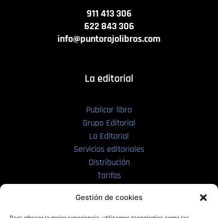
911 413 306
622 843 306
info@puntorojolibros.com
La editorial
Publicar libro
Grupo Editorial
La Editorial
Servicios editoriales
Distribución
Tarifas
Enviar manuscrito
Gestión de cookies
PRL | Media
Para ofrecer la mejor experiencia, utilizamos tecnologías como las