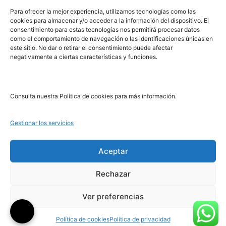
PRL | Media
Para ofrecer la mejor experiencia, utilizamos tecnologías como las
cookies para almacenar y/o acceder a la información del dispositivo. El
consentimiento para estas tecnologías nos permitirá procesar datos
PRL | Films
como el comportamiento de navegación o las identificaciones únicas en
PRL | Play
este sitio. No dar o retirar el consentimiento puede afectar
negativamente a ciertas características y funciones.
PRL | LAB
PRL | Invierte
Blog
Consulta nuestra Política de cookies para más información.
Noticias
Gestionar los servicios
Legal
Aceptar
Rechazar
Aviso Legal
Política de Cookies
Ver preferencias
Política de Privacidad
Política de cookies
Politica de privacidad