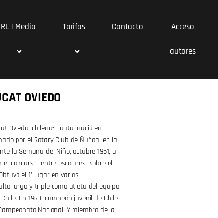
PRL | Media
Tarifas
Contacto
Acceso
autores
UCAT OVIEDO
at Oviedo, chileno-croata, nació en
omado por el Rotary Club de Ñuñoa, en la
ante la Semana del Niño, octubre 1951, al
n el concurso -entre escolares- sobre el
btuvo el 1’ lugar en varias
lto largo y triple como atleta del equipo
 Chile. En 1960, campeón juvenil de Chile
el Campeonato Nacional. Y miembro de la