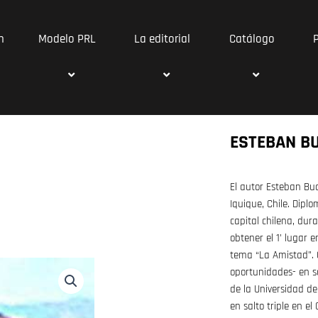
n
Modelo PRL
La editorial
Catálogo
ESTEBAN B
El autor Esteban Buc
Iquique, Chile. Dipl
capital chilena, dur
obtener el 1’ lugar e
tema “La Amistad”. O
oportunidades- en sa
de la Universidad de
en salto triple en 