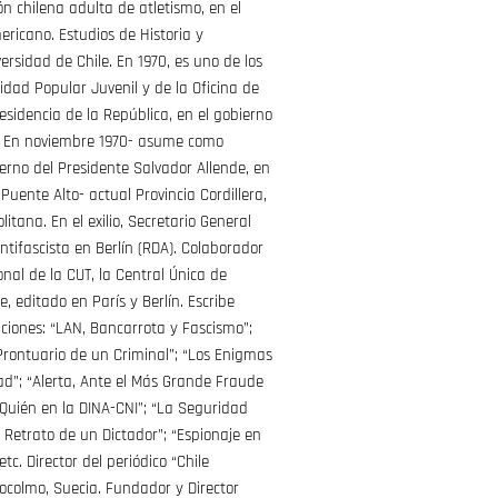
ón chilena adulta de atletismo, en el
icano. Estudios de Historia y
ersidad de Chile. En 1970, es uno de los
dad Popular Juvenil y de la Oficina de
esidencia de la República, en el gobierno
. En noviembre 1970- asume como
erno del Presidente Salvador Allende, en
uente Alto- actual Provincia Cordillera,
itana. En el exilio, Secretario General
ntifascista en Berlín (RDA). Colaborador
onal de la CUT, la Central Única de
, editado en París y Berlín. Escribe
aciones: “LAN, Bancarrota y Fascismo”;
Prontuario de un Criminal”; “Los Enigmas
ad”; “Alerta, Ante el Más Grande Fraude
s Quién en la DINA-CNI”; “La Seguridad
, Retrato de un Dictador”; “Espionaje en
etc. Director del periódico “Chile
ocolmo, Suecia. Fundador y Director