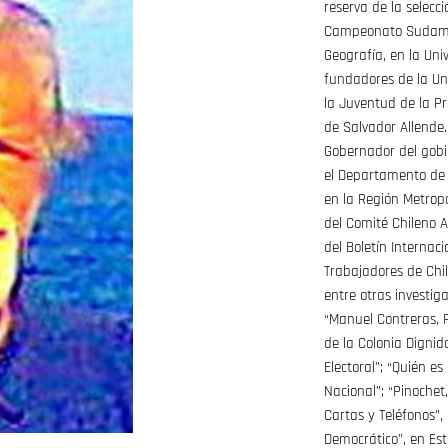
reserva de la selecci
Campeonato Sudamer
Geografía, en la Univ
fundadores de la Uni
la Juventud de la Pr
de Salvador Allende
Gobernador del gobi
el Departamento de P
en la Región Metropol
del Comité Chileno A
del Boletín Internaci
Trabajadores de Chile
entre otras investig
“Manuel Contreras, 
de la Colonia Dignid
Electoral”; “Quién e
Nacional”; “Pinochet
Cartas y Teléfonos”, 
Democrático”, en Est