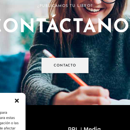
¿PUBLICAMOS TU LIBRO?
CONTÁCTANO
CONTACTO
 para
para estas
gación o las
itorial
PRL | Media
de afectar