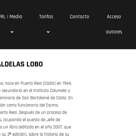
PRL | Media
Tarifas
Contacto
Acceso
autores
ALDELAS LOBO
o, nace en Puerto Real (Cádiz) en 1944.
 secundaria en el Instituto Columela y
eminario de San Bartolomé de Cádiz. En
ción como funcionario del Excmo.
rto Real. Después de un proceso de
s, ocupando el puesto de Jefe de
to un libro (editado en el año 2007, que
su 3ª edición), sobre la historia de su