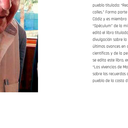
pueblo titulado: “Re
calles.” Forma parte
Cádiz y es miembro d
“Spéculum” de la mi
editó el libro titula
divulgación sobre la
últimos avances en 
científicos y de la 
se edita este libro,
“Las vivencias de Mar
sobre los recuerdos 
pueblo de la costa d