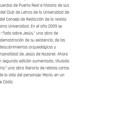
cuerdos de Puerto Real e historia de sus
 del Club de Letras de la Universidad de
el Consejo de Redacción de la revista
sma Universidad. En el año 2009 se
do “Todo sobre Jesús,” una obra de
 demostración de su existencia, de los
descubrimientos arqueológicos y
personalidad de Jesús de Nazaret. Ahora
 en segunda edición aumentada, titulado
io,” una obra literaria de relatos cortos
de la vida del personaje: Mario, en un
e Cádiz.