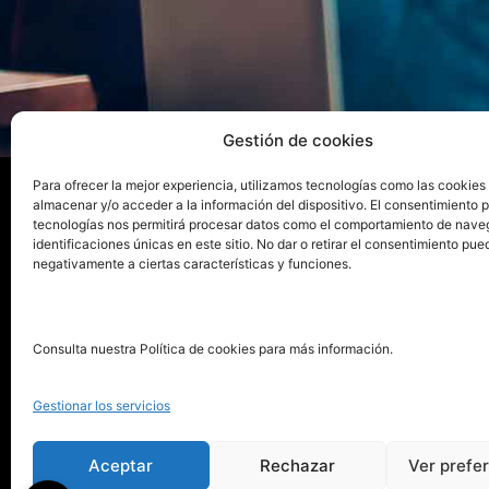
Gestión de cookies
Para ofrecer la mejor experiencia, utilizamos tecnologías como las cookies
almacenar y/o acceder a la información del dispositivo. El consentimiento 
tecnologías nos permitirá procesar datos como el comportamiento de nave
La ed
identificaciones únicas en este sitio. No dar o retirar el consentimiento pue
negativamente a ciertas características y funciones.
Publica tu libro con el sello
Publica
pionero de autoedición
Grupo 
Consulta nuestra Política de cookies para más información.
La Edi
911 413 306
Servic
Gestionar los servicios
622 843 306
Distri
info@puntorojolibros.com
Tarifa
Aceptar
Rechazar
Ver prefe