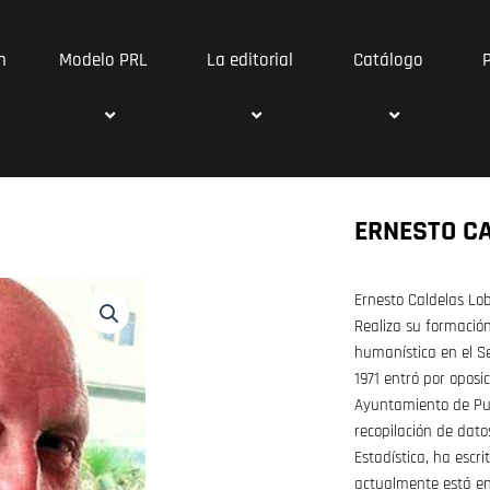
n
Modelo PRL
La editorial
Catálogo
ERNESTO C
Ernesto Caldelas Lob
Realiza su formación
humanística en el S
1971 entró por oposi
Ayuntamiento de Pue
recopilación de dato
Estadística, ha escri
actualmente está en 