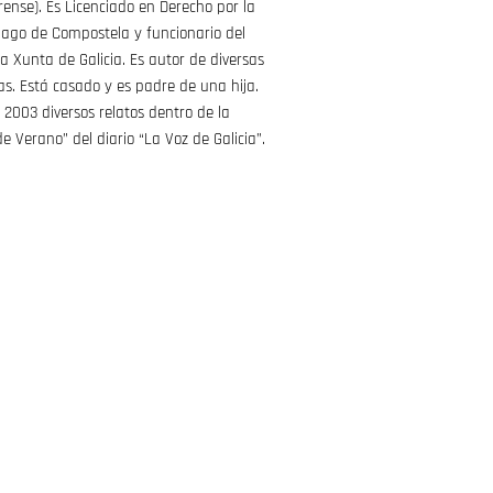
rense). Es Licenciado en Derecho por la
iago de Compostela y funcionario del
a Xunta de Galicia. Es autor de diversas
cas. Está casado y es padre de una hija.
 2003 diversos relatos dentro de la
e Verano” del diario “La Voz de Galicia”.