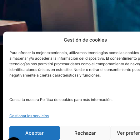
Gestión de cookies
Para ofrecer la mejor experiencia, utilizamos tecnologías como las cookies
almacenar y/o acceder a la información del dispositivo. El consentimiento 
tecnologías nos permitirá procesar datos como el comportamiento de nave
La ed
identificaciones únicas en este sitio. No dar o retirar el consentimiento pue
negativamente a ciertas características y funciones.
Publica tu libro con el sello
Publica
pionero de autoedición
Grupo 
Consulta nuestra Política de cookies para más información.
La Edi
911 413 306
Servic
Gestionar los servicios
622 843 306
Distri
info@puntorojolibros.com
Tarifa
Aceptar
Rechazar
Ver prefe