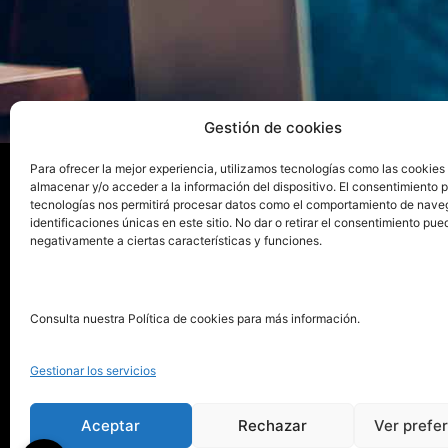
Gestión de cookies
Para ofrecer la mejor experiencia, utilizamos tecnologías como las cookies
almacenar y/o acceder a la información del dispositivo. El consentimiento 
tecnologías nos permitirá procesar datos como el comportamiento de nave
La ed
identificaciones únicas en este sitio. No dar o retirar el consentimiento pue
negativamente a ciertas características y funciones.
Publica tu libro con el sello
Publica
pionero de autoedición
Grupo 
Consulta nuestra Política de cookies para más información.
La Edi
911 413 306
Servic
Gestionar los servicios
622 843 306
Distri
info@puntorojolibros.com
Tarifa
Aceptar
Rechazar
Ver prefe