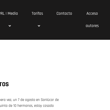
PRL | Media
Tarifas
Contacto
Acceso
autores
TOS
imera vez, un 7 de agosto en Sanlúcar de
uinta de 10 hermanos, estoy casada