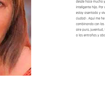
desde hace mucho y 
inteligente hija. Por
estoy asentada y vi
ciudad-. Aquí me he 
combinando con los 
aire puro, juventud,
a las entrañas y aba