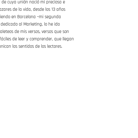
de cuya unión nació mi preciosa e
 azares de la vida, desde los 13 años
viendo en Barcelona –mi segunda
dedicado al Marketing, lo he ido
aleteos de mis versos, versos que son
 fáciles de leer y comprender, que llegan
nican los sentidos de los lectores.